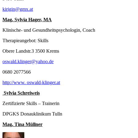
kirigin@gmx.at
Mag. Sylvia Hager, MA
Klinische- und Gesundheitspsychologin, Coach
Therapieangebot: Skills
Obere Landstr.3 3500 Krems
oswald.klinger@yahoo.de
0680 2077566
http://www. oswald-klinger.at
Sylvia Schreiweis
Zertifizierte Skills – Trainerin
DPGKS Donauklinikum Tulln
Mag. Tina Müllner